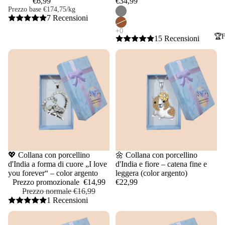
€6,99
€34,99
Prezzo base
€174,75/kg
7 Recensioni
🏆F
15 Recensioni
Saldi
💖 Collana con porcellino
🌼 Collana con porcellino
d'India a forma di cuore „I love
d'India e fiore – catena fine e
you forever“ – color argento
leggera (color argento)
Prezzo promozionale
€14,99
€22,99
Prezzo normale
€16,99
1 Recensioni