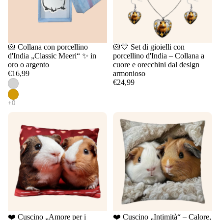
🐹 Collana con porcellino
🐹💛 Set di gioielli con
d'India „Classic Meeri“ ✨ in
porcellino d'India – Collana a
oro o argento
cuore e orecchini dal design
€16,99
armonioso
€24,99
❤️ Cuscino „Amore per i
❤️ Cuscino „Intimità“ – Calore,