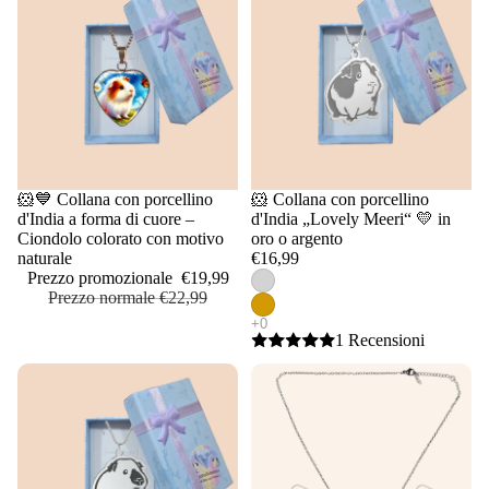
Saldi
🐹💙 Collana con porcellino
🐹 Collana con porcellino
d'India a forma di cuore –
d'India „Lovely Meeri“ 💛 in
Ciondolo colorato con motivo
oro o argento
naturale
€16,99
Prezzo promozionale
€19,99
Prezzo normale
€22,99
1 Recensioni