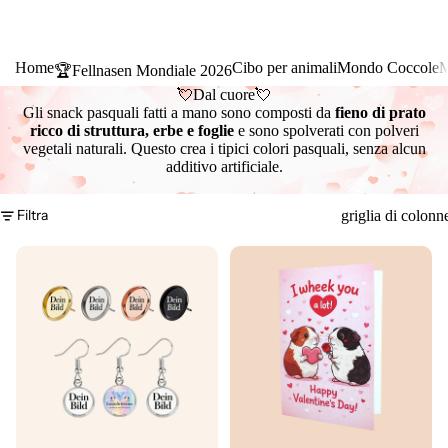
Home
Cibo per animali
Mondo Coccole
M
🏆Fellnasen Mondiale 2026
💘Dal cuore💘
Gli snack pasquali fatti a mano sono composti da
fieno di prato
ricco di struttura, erbe e foglie
e sono spolverati con polveri
vegetali naturali. Questo crea i tipici colori pasquali, senza alcun
additivo artificiale.
Filtra
griglia di colonn