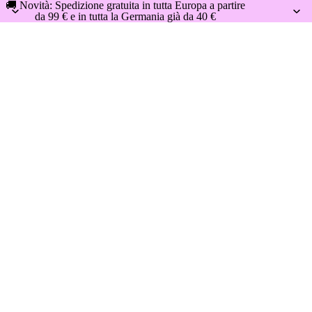
🚚 Novità: Spedizione gratuita in tutta Europa a partire
da 99 € e in tutta la Germania già da 40 €