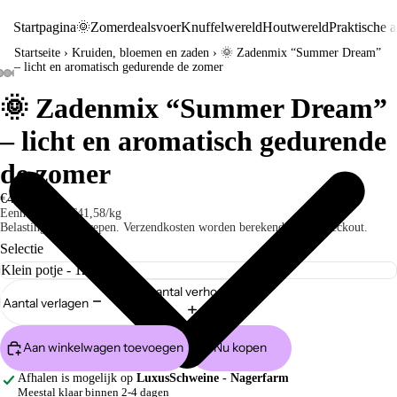
Startpagina
🌞Zomerdeals
voer
Knuffelwereld
Houtwereld
Praktische a
Startseite
›
Kruiden, bloemen en zaden
›
🌞 Zadenmix “Summer Dream”
– licht en aromatisch gedurende de zomer
🌞 Zadenmix “Summer Dream”
– licht en aromatisch gedurende
de zomer
€4,99
Eenheidsprijs
€41,58/kg
Belastingen inbegrepen. Verzendkosten worden berekend bij de checkout.
Selectie
Aantal verhogen
Aantal verlagen
Aan winkelwagen toevoegen
Nu kopen
Afhalen is mogelijk op
LuxusSchweine - Nagerfarm
Meestal klaar binnen 2-4 dagen