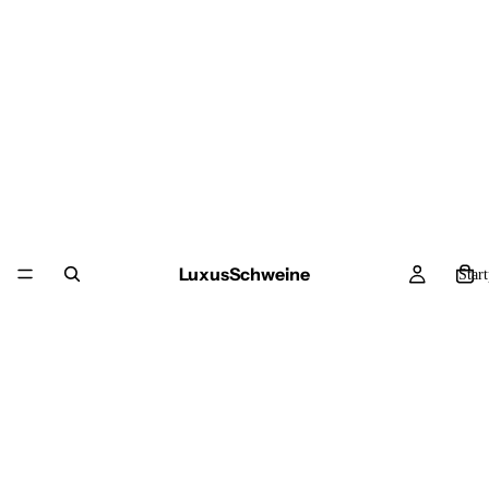
LuxusSchweine
Star