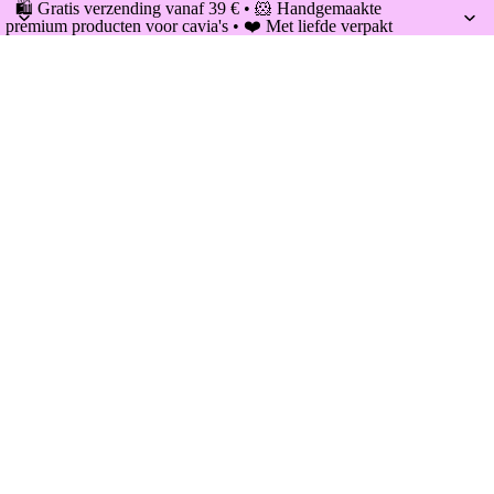
🛍️ Gratis verzending vanaf 39 € • 🐹 Handgemaakte
premium producten voor cavia's • ❤️ Met liefde verpakt