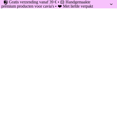
🛍️ Gratis verzending vanaf 39 € • 🐹 Handgemaakte
premium producten voor cavia's • ❤️ Met liefde verpakt