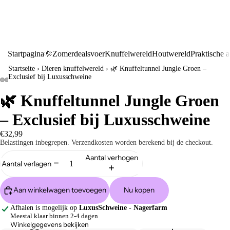
Startpagina
🌞Zomerdeals
voer
Knuffelwereld
Houtwereld
Praktische a
Startseite
›
Dieren knuffelwereld
›
🌿 Knuffeltunnel Jungle Groen –
Exclusief bij Luxusschweine
🌿 Knuffeltunnel Jungle Groen
– Exclusief bij Luxusschweine
€32,99
Belastingen inbegrepen. Verzendkosten worden berekend bij de checkout.
Aantal verhogen
Aantal verlagen
Aan winkelwagen toevoegen
Nu kopen
Afhalen is mogelijk op
LuxusSchweine - Nagerfarm
Meestal klaar binnen 2-4 dagen
Winkelgegevens bekijken