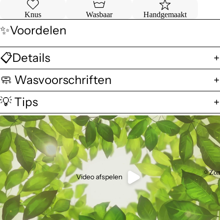
Knus
Wasbaar
Handgemaakt
✨Voordelen
📋Details
🧼 Wasvoorschriften
💡 Tips
🌞Zom
Video afspelen