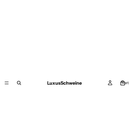
LuxusSchweine
Star