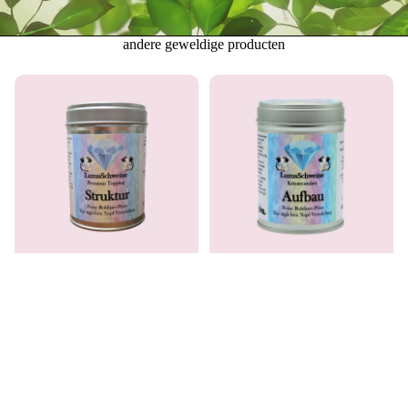
andere geweldige producten
Kruidenmagie – structuur
Kruidenmagie – Opbouw Teelt
dagelijks leven & ruwe celstof
& Energie
€11,99
€11,99
Eenheidsprijs
€266,44/kg
Eenheidsprijs
€266,44/kg
€32,99