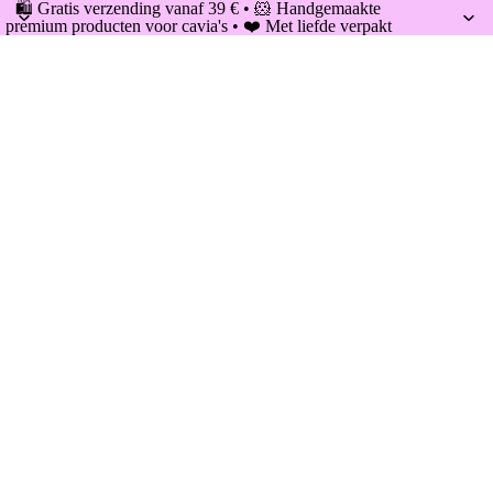
🛍️ Gratis verzending vanaf 39 € • 🐹 Handgemaakte
premium producten voor cavia's • ❤️ Met liefde verpakt