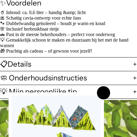
✨Voordelen
🥤 Inhoud: ca. 0,6 liter – handig &amp; licht
🎀 Schattig cavia-ontwerp voor echte fans
🐾 Dubbelwandig geïsoleerd – houdt je warm en koud
🌸 Inclusief herbruikbaar rietje
🚗 Past in de meeste bekerhouders – perfect voor onderweg
💡 Gemakkelijk schoon te maken en duurzaam bij het met de hand
wassen
🎁 Prachtig als cadeau – of gewoon voor jezelf!
📋Details
🧼 Onderhoudsinstructies
💡 Mijn persoonlijke tip
🌞Zom