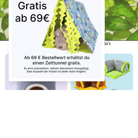
Video afspelen
meer geweldige producten voor uw cavia's
€22,99
🏰 Kasteel Grijs/Roze – Knus
🏰🐹 Hoektunnel voor cavia's –
stoffen kasteel voor je cavia's
een gezellige schuilplaats met
€34,99
stijl!
€19,99