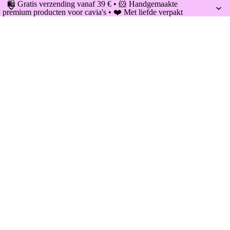
🛍️ Gratis verzending vanaf 39 € • 🐹 Handgemaakte
premium producten voor cavia's • ❤️ Met liefde verpakt