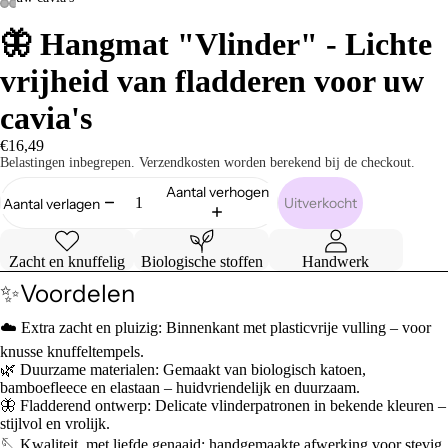
🦋 Hangmat "Vlinder" - Lichte
vrijheid van fladderen voor uw
cavia's
€16,49
Belastingen inbegrepen. Verzendkosten worden berekend bij de checkout.
Aantal verhogen
Uitverkocht
Aantal verlagen
Zacht en knuffelig
Biologische stoffen
Handwerk
✨Voordelen
☁️ Extra zacht en pluizig: Binnenkant met plasticvrije vulling – voor
knusse knuffeltempels.
🌿 Duurzame materialen: Gemaakt van biologisch katoen,
bamboefleece en elastaan ​​– huidvriendelijk en duurzaam.
🦋 Fladderend ontwerp: Delicate vlinderpatronen in bekende kleuren –
stijlvol en vrolijk.
🪡 Kwaliteit, met liefde genaaid: handgemaakte afwerking voor stevig