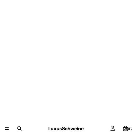
LuxusSchweine
Star