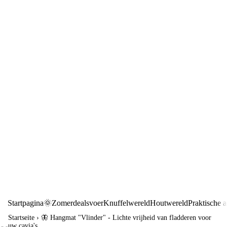
Startpagina
🌞Zomerdeals
voer
Knuffelwereld
Houtwereld
Praktische a
Startseite
›
🦋 Hangmat "Vlinder" - Lichte vrijheid van fladderen voor
uw cavia's