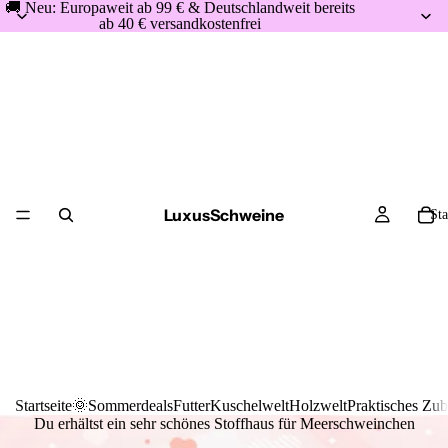
🚚 Neu: Europaweit ab 99 € & Deutschlandweit bereits
ab 40 € versandkostenfrei
LuxusSchweine
Sta
Startseite
🌞Sommerdeals
Futter
Kuschelwelt
Holzwelt
Praktisches Zu
Du erhältst ein sehr schönes Stoffhaus für Meerschweinchen