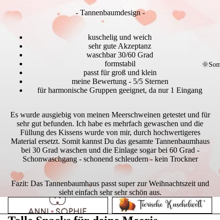
- Tannenbaumdesign -
kuschelig und weich
sehr gute Akzeptanz
waschbar 30/60 Grad
formstabil
🌞Som
passt für groß und klein
meine Bewertung - 5/5 Sternen
für harmonische Gruppen geeignet, da nur 1 Eingang
Es wurde ausgiebig von meinen Meerschweinen getestet und für
sehr gut befunden. Ich habe es mehrfach gewaschen und die
Füllung des Kissens wurde von mir, durch hochwertigeres
Material ersetzt. Somit kannst Du das gesamte Tannenbaumhaus
bei 30 Grad waschen und die Einlage sogar bei 60 Grad -
Schonwaschgang - schonend schleudern - kein Trockner
Fazit: Das Tannenbaumhaus passt super zur Weihnachtszeit und
sieht einfach sehr sehr schön aus.
Anni Sophie
Tierische Kuschelwelt