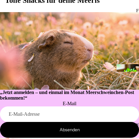
Tolle Snacks für deine Meeris
F
„Jetzt anmelden – und einmal im Monat Meerschweinchen-Post
bekommen!“
E-Mail
Datenschutzerklärung
Widerrufsrecht
Kontaktinformationen
Kusc
Absenden
Impressum
Versand