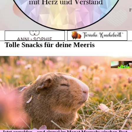
F
Anni Sophie
Tierische Kuschelwelt
Tolle Snacks für deine Meeris
Kusc