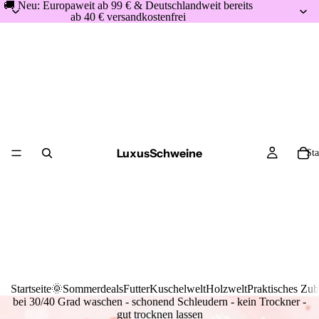
🚚 Neu: Europaweit ab 99 € & Deutschlandweit bereits
ab 40 € versandkostenfrei
LuxusSchweine
Sta
Startseite
🌞Sommerdeals
Futter
Kuschelwelt
Holzwelt
Praktisches Zu
bei 30/40 Grad waschen - schonend Schleudern - kein Trockner -
gut trocknen lassen