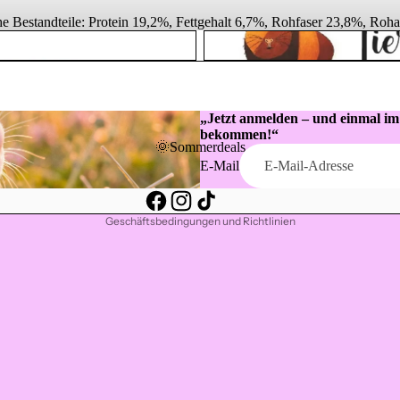
he Bestandteile: Protein 19,2%, Fettgehalt 6,7%, Rohfaser 23,8%, Roh
Tierische Kuschelwelt
Datenschutzerklärung
Widerrufsrecht
Kontaktinformationen
„Jetzt anmelden – und einmal i
bekommen!“
Impressum
🌞Sommerdeals
E-Mail
Versand
AGB
Geschäftsbedingungen und Richtlinien