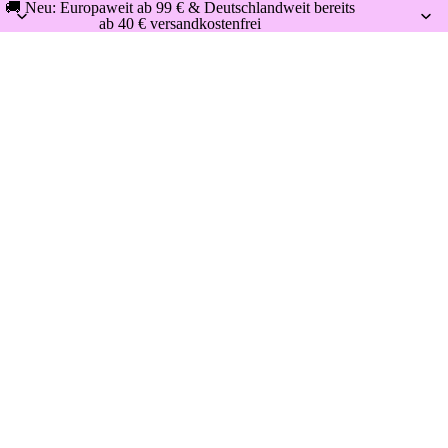
🚚 Neu: Europaweit ab 99 € & Deutschlandweit bereits
ab 40 € versandkostenfrei