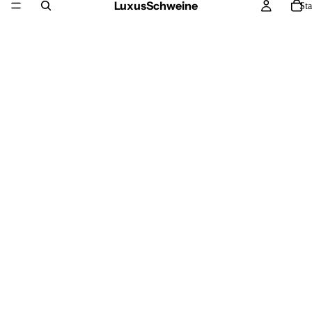
LuxusSchweine
Sta