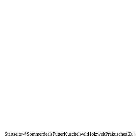
Startseite
🌞Sommerdeals
Futter
Kuschelwelt
Holzwelt
Praktisches Zu