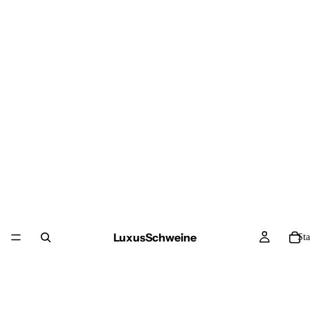
LuxusSchweine
Sta