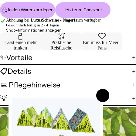
In den Warenkorb legen
Jetzt zum Checkout
Abholung bei
LuxusSchweine - Nagerfarm
verfügbar
Gewöhnlich fertig in 2 - 4 Tagen
Shop-Informationen anzeigen
Lässt einen mehr
Praktische
Ein muss für Meeri-
trinken
Reisflasche
Fans
✨Vorteile
📋Details
🧼 Pflegehinweise
💡 Mein persönlicher Tipp