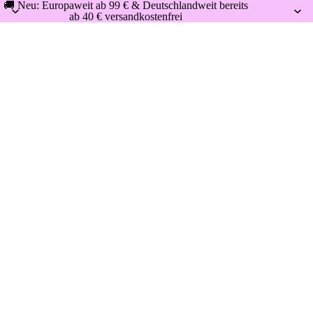
🚚 Neu: Europaweit ab 99 € & Deutschlandweit bereits
ab 40 € versandkostenfrei