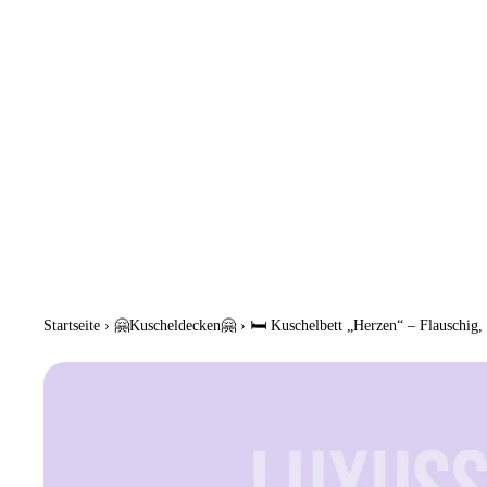
Startseite
›
🤗Kuscheldecken🤗
›
🛏️ Kuschelbett „Herzen“ – Flauschig,