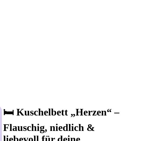
🛏️ Kuschelbett „Herzen“ –
Flauschig, niedlich &
liebevoll für deine