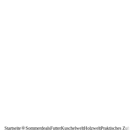
Startseite
🌞Sommerdeals
Futter
Kuschelwelt
Holzwelt
Praktisches Zu