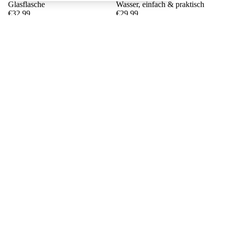
Glasflasche
Wasser, einfach & praktisch
€32,99
€29,99
€8,99