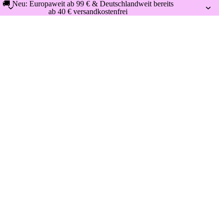
🚚 Neu: Europaweit ab 99 € & Deutschlandweit bereits
ab 40 € versandkostenfrei