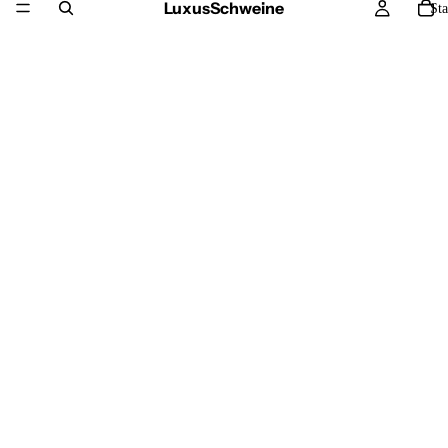
LuxusSchweine
Sta