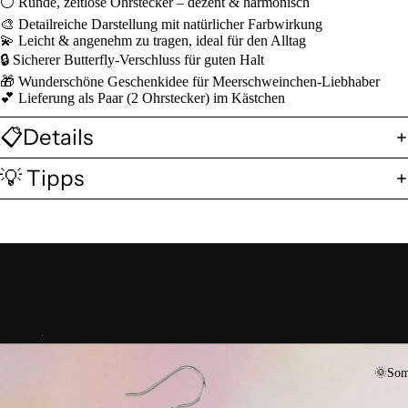
⚪ Runde, zeitlose Ohrstecker – dezent & harmonisch
🎨 Detailreiche Darstellung mit natürlicher Farbwirkung
💫 Leicht & angenehm zu tragen, ideal für den Alltag
🔒 Sicherer Butterfly-Verschluss für guten Halt
🎁 Wunderschöne Geschenkidee für Meerschweinchen-Liebhaber
💕 Lieferung als Paar (2 Ohrstecker) im Kästchen
📋Details
💡 Tipps
🌞Som