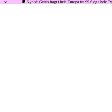
🚚 Nyhed: Gratis fragt i hele Europa fra 99 € og i hele Ty