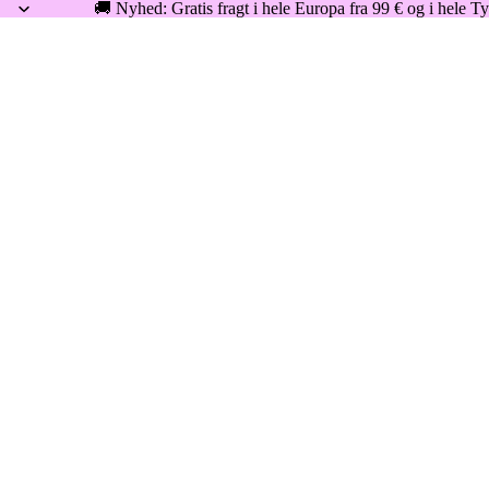
🚚 Nyhed: Gratis fragt i hele Europa fra 99 € og i hele Ty