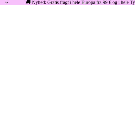
🚚 Nyhed: Gratis fragt i hele Europa fra 99 € og i hele Ty