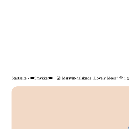
Startseite
›
👑Smykker👑
›
🐹 Marsvin-halskæde „Lovely Meeri“ 💛 i gu