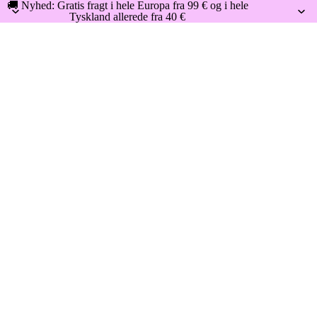
🚚 Nyhed: Gratis fragt i hele Europa fra 99 € og i hele
Tyskland allerede fra 40 €