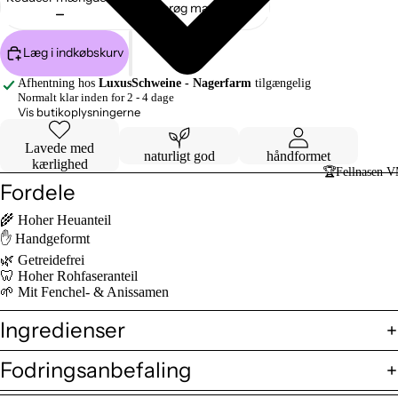
Forøg mængden
Læg i indkøbskurv
Afhentning hos
LuxusSchweine - Nagerfarm
tilgængelig
Normalt klar inden for 2 - 4 dage
Vis butikoplysningerne
Lavede med
naturligt god
håndformet
kærlighed
🏆Fellnasen 
Fordele
🌾 Hoher Heuanteil
✋ Handgeformt
🌿 Getreidefrei
🦷 Hoher Rohfaseranteil
🌱 Mit Fenchel- & Anissamen
Ingredienser
Fodringsanbefaling