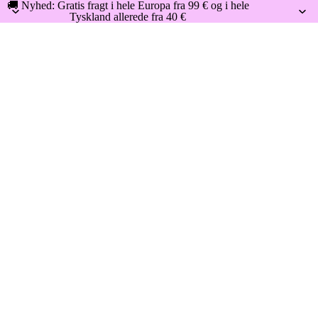
🚚 Nyhed: Gratis fragt i hele Europa fra 99 € og i hele
Tyskland allerede fra 40 €