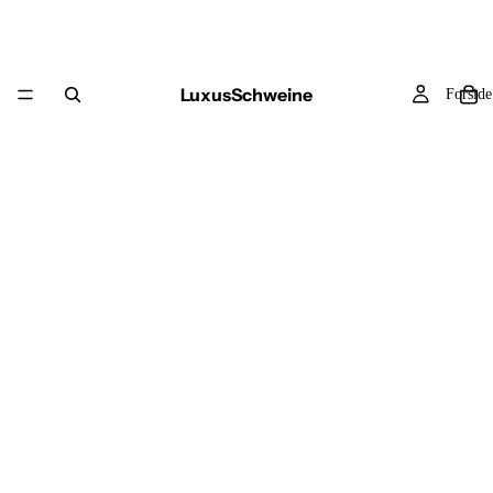
LuxusSchweine
Forside