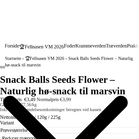
Forside
Foder
Krammeverden
Træverden
Prakti
🏆Fellnasen VM 2026
Startseite
›
🏆Fellnasen VM 2026
›
Snack Balls Seeds Flower – Naturlig
hø-snack til marsvin
Snack Balls Seeds Flower –
Naturlig hø-snack til marsvin
Tilbudspris
€3,49
Normalpris
€3,99
Grundpris
€77,56/kg
Inkl. skat. Forsendelsesomkostninger beregnes ved kassen.
Nettoinhalt - 45g / 120g / 225g
Variant
Reducer mængden