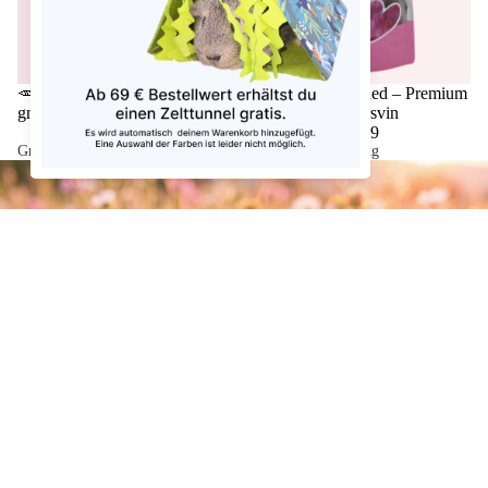
🥕Gnavegulerod – Råfiber-rig
💘 Første kærlighed – Premium
gnavebeskæftigelse
bolde til dine marsvin
€5,99
€6,99
Grundpris
€99,83/kg
Grundpris
€69,90/kg
Foder
Tilbudspris
€3,49
Normalpris
€3,99
„Tilmeld dig nu – og modtag marsvinspost en gang om måneden!”
E-mail
Fortrolighedspolitik