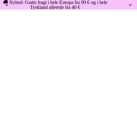
🚚 Nyhed: Gratis fragt i hele Europa fra 99 € og i hele
Tyskland allerede fra 40 €