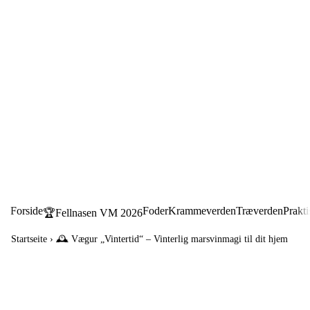
Forside
Foder
Krammeverden
Træverden
Prakti
🏆Fellnasen VM 2026
Startseite
›
🕰️ Vægur „Vintertid“ – Vinterlig marsvinmagi til dit hjem
🕰️ Vægur „Vintertid“ –
€24,99