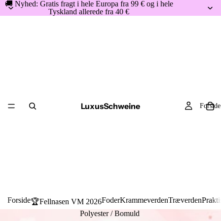
🚚 Nyhed: Gratis fragt i hele Europa fra 99 € og i hele
Tyskland allerede fra 40 €
LuxusSchweine
Forside
Forside
Foder
Krammeverden
Træverden
Prakti
🏆Fellnasen VM 2026
Polyester / Bomuld