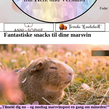
Foder
Anni Sophie
Tierische Kuschelwelt
Fantastiske snacks til dine marsvin
Krammever
„Tilmeld dig nu – og modtag marsvinspost en gang om måneden!”