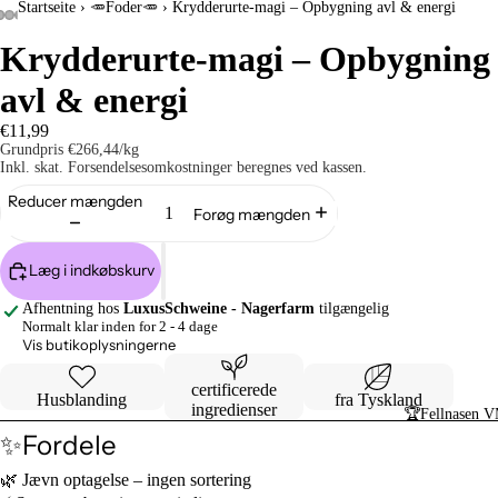
Startseite
›
🥕Foder🥕
›
Krydderurte-magi – Opbygning avl & energi
Krydderurte-magi – Opbygning
avl & energi
€11,99
Grundpris
€266,44/kg
Inkl. skat. Forsendelsesomkostninger beregnes ved kassen.
Reducer mængden
Forøg mængden
Læg i indkøbskurv
Afhentning hos
LuxusSchweine - Nagerfarm
tilgængelig
Normalt klar inden for 2 - 4 dage
Vis butikoplysningerne
certificerede
Husblanding
fra Tyskland
ingredienser
🏆Fellnasen 
✨Fordele
🌿 Jævn optagelse – ingen sortering