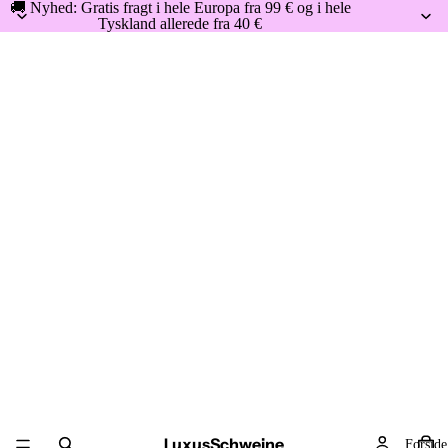
🚚 Nyhed: Gratis fragt i hele Europa fra 99 € og i hele
Tyskland allerede fra 40 €
LuxusSchweine
Forside