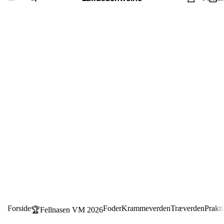
Forside
Foder
Krammeverden
Træverden
Prakti
🏆Fellnasen VM 2026