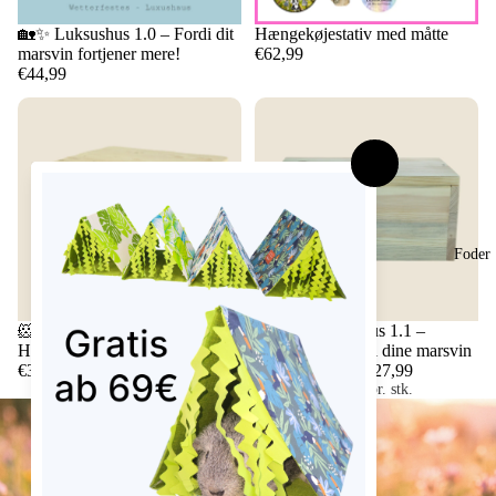
🏡✨ Luksushus 1.0 – Fordi dit
Hængekøjestativ med måtte
marsvin fortjener mere!
€62,99
€44,99
Foder
🐹 Bondegårdshus 1.0 –
🐹 Bondegårdshus 1.1 –
Hyggeligt sovehus til marsvin
Hyggelig bolig til dine marsvin
€35,99
€27,99
Grundpris
€27,99 pr. stk.