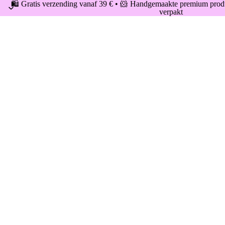
🛍️ Gratis verzending vanaf 39 € • 🐹 Handgemaakte premium produ
verpakt