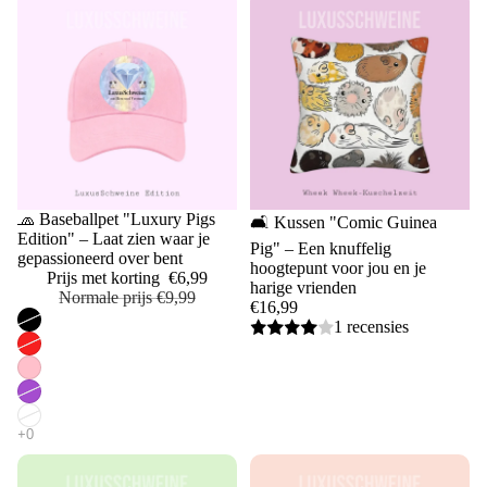
Uitverkoop
🧢 Baseballpet "Luxury Pigs
🛋️ Kussen "Comic Guinea
Edition" – Laat zien waar je
Pig" – Een knuffelig
gepassioneerd over bent
hoogtepunt voor jou en je
Prijs met korting
€6,99
harige vrienden
Normale prijs
€9,99
€16,99
1 recensies