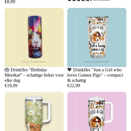
€8,99
🎂 Drinkfles “Birthday
💖 Drinkfles "Just a Girl who
Meerkat” – schattige beker voor
loves Guinea Pigs" – compact
elke dag
& schattig
€19,99
€22,99