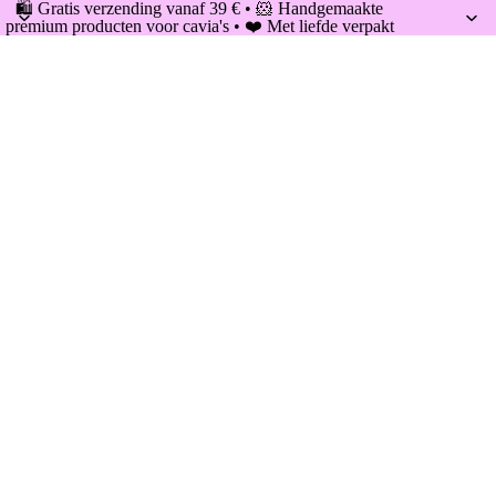
🛍️ Gratis verzending vanaf 39 € • 🐹 Handgemaakte
premium producten voor cavia's • ❤️ Met liefde verpakt