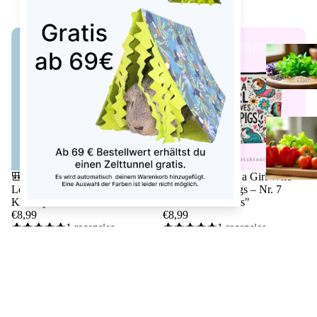
🎒 Toilettas "Just a Girl Who
🎒 Toilettas "Just a Girl Who
Loves Guinea Pigs – Nr. 5
Loves Guinea Pigs – Nr. 7
Kleurrijke Cavia's"
Gekleurde Cavia's"
€8,99
€8,99
1 recensies
1 recensies