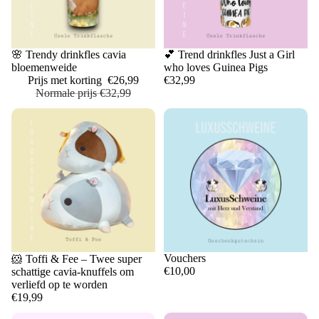
💕 Trend drinkfles Just a Girl
Uitverkoop
🌸 Trendy drinkfles cavia
who loves Guinea Pigs
bloemenweide
€32,99
Prijs met korting
€26,99
Normale prijs
€32,99
Vouchers
Uitverkocht
🐹 Toffi & Fee – Twee super
€10,00
schattige cavia-knuffels om
verliefd op te worden
€19,99