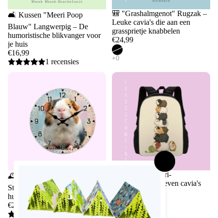
Uitverkocht
🎒 "Grashalmgenot" Rugzak –
🛋️ Kussen "Meeri Poop
Leuke cavia's die aan een
Blauw" Langwerpig – De
grassprietje knabbelen
humoristische blikvanger voor
€24,99
je huis
€16,99
1 recensies
🎒 Rugzak "Meeri-
🕰️ Wandklok "Cavia Liefde" –
Musikanten" – Zeven cavia's
Stijlvolle blikvanger voor je
zoals de Bremer
huis
stadsmuzikanten
€24,99
€24,99
4 recensies