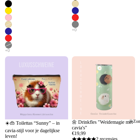
🌞Zom
Uitverkocht
🌼 Drinkfles "Weidemagie met
☀️👜 Toilettas “Sunny” – in
cavia's"
cavia-stijl voor je dagelijkse
€19,99
leven!
2 recensies