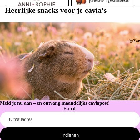
Heerlijke snacks voor je cavia's
🌞Zom
Meld je nu aan – en ontvang maandelijks caviapost!
E-mail
Privacybeleid
Terugbetalingsbeleid
Contactgegevens
Indienen
Wettelijke kennisgeving