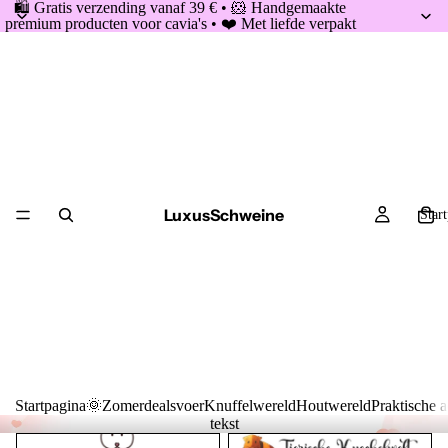
🛍️ Gratis verzending vanaf 39 € • 🐹 Handgemaakte
premium producten voor cavia's • ❤️ Met liefde verpakt
LuxusSchweine
Star
Startpagina
🌞Zomerdeals
voer
Knuffelwereld
Houtwereld
Praktische a
tekst
Anni Sophie
Dieren knuffelwereld