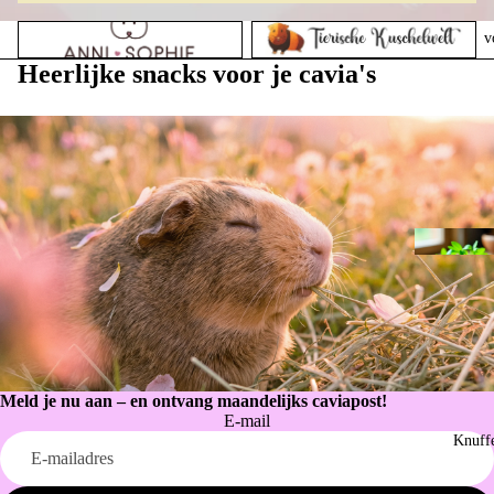
Anni Sophie
Dieren knuffelwereld
v
Heerlijke snacks voor je cavia's
Meld je nu aan – en ontvang maandelijks caviapost!
E-mail
Privacybeleid
Knuff
Terugbetalingsbeleid
Contactgegevens