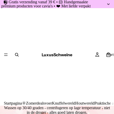
🛍️ Gratis verzending vanaf 39 € • 🐹 Handgemaakte
premium producten voor cavia's • ❤️ Met liefde verpakt
LuxusSchweine
Star
Startpagina
🌞Zomerdeals
voer
Knuffelwereld
Houtwereld
Praktische a
Wassen op 30/40 graden - centrifugeren op lage temperatuur - niet
in de droger - alles goed laten drogen.