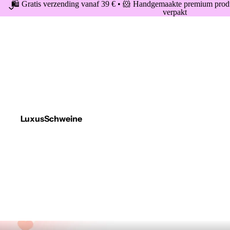
🛍️ Gratis verzending vanaf 39 € • 🐹 Handgemaakte premium produ
verpakt
LuxusSchweine