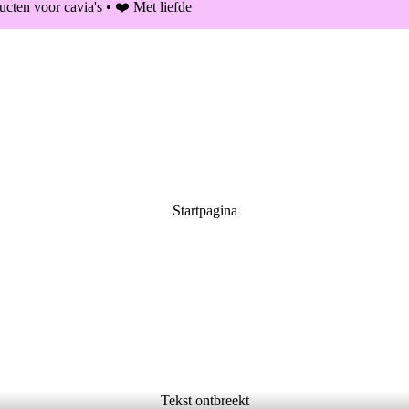
cten voor cavia's • ❤️ Met liefde
Startpagina
Tekst ontbreekt