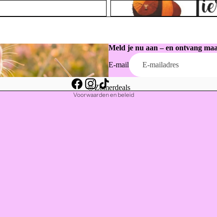
Dieren knuffelwereld
Privacybeleid
Terugbetalingsbeleid
Contactgegevens
Meld je nu aan – en ontvang maa
Wettelijke kennisgeving
E-mail
Verzendbeleid
Algemene voorwaarden
🌞Zomerdeals
Voorwaarden en beleid