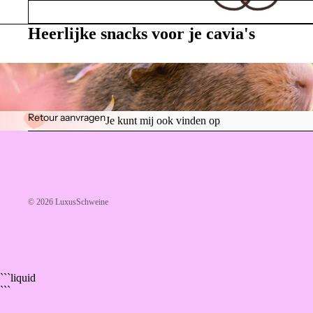
Anni Sophie
Heerlijke snacks voor je cavia's
Retour aanvragen
Je kunt mij ook vinden op
© 2026
LuxusSchweine
```liquid
```